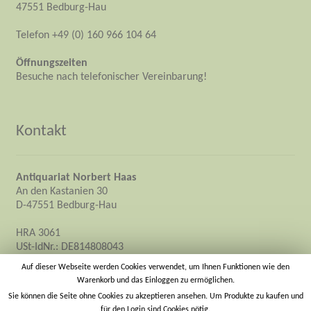
47551 Bedburg-Hau
Telefon +49 (0) 160 966 104 64
Öffnungszeiten
Besuche nach telefonischer Vereinbarung!
Kontakt
Antiquariat Norbert Haas
An den Kastanien 30
D-47551 Bedburg-Hau
HRA 3061
USt-IdNr.: DE814808043
Inhaber: Norbert Haas
Auf dieser Webseite werden Cookies verwendet, um Ihnen Funktionen wie den
Warenkorb und das Einloggen zu ermöglichen.
info@antiquariat-norbert-haas.de
Sie können die Seite ohne Cookies zu akzeptieren ansehen. Um Produkte zu kaufen und
für den Login sind Cookies nötig.