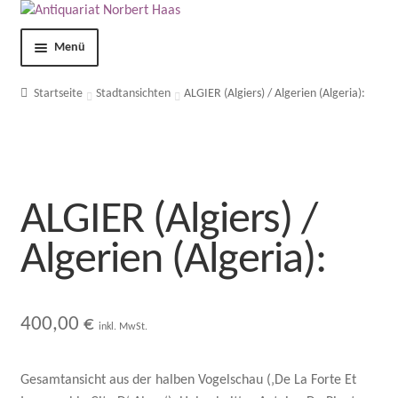
Menü
Shop
Startseite
Stadtansichten
ALGIER (Algiers) / Algerien (Algeria):
Kontakt
Über uns
ALGIER (Algiers) /
AGB
Algerien (Algeria):
Impressum
400,00
€
Datenschutzerklärung
inkl. MwSt.
Mein Konto
Gesamtansicht aus der halben Vogelschau (‚De La Forte Et