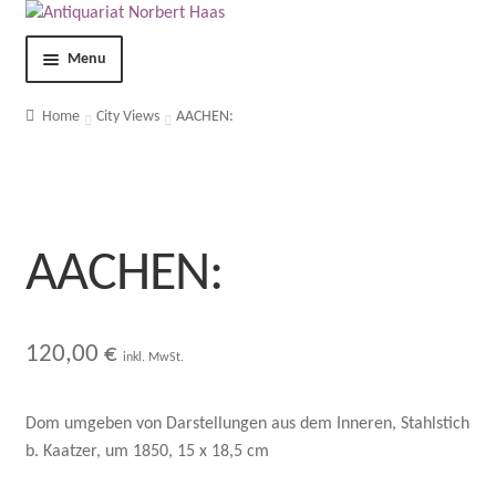
Menu
Shop
Home
City Views
AACHEN:
Contact
About us
AACHEN:
Terms and Conditions
Imprint
120,00
€
inkl. MwSt.
Privacy Statement
Dom umgeben von Darstellungen aus dem Inneren, Stahlstich
b. Kaatzer, um 1850, 15 x 18,5 cm
My Account