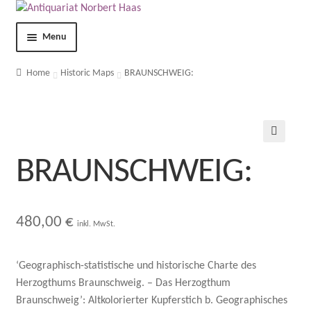
Menu
Shop
Home
Historic Maps
BRAUNSCHWEIG:
Contact
About us
🔍
BRAUNSCHWEIG:
Terms and Conditions
Imprint
480,00
€
inkl. MwSt.
Privacy Statement
‘Geographisch-statistische und historische Charte des
Herzogthums Braunschweig. – Das Herzogthum
My Account
Braunschweig’: Altkolorierter Kupferstich b. Geographisches