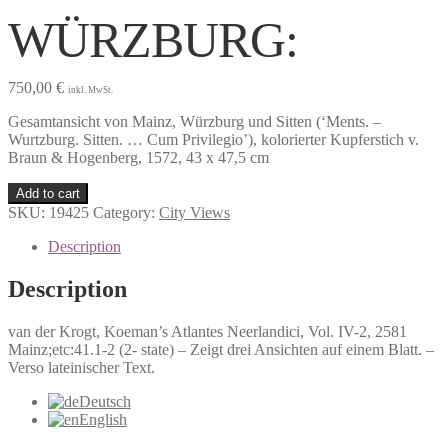
WÜRZBURG:
750,00
€
inkl. MwSt.
Gesamtansicht von Mainz, Würzburg und Sitten (‘Ments. –
Wurtzburg. Sitten. … Cum Privilegio’), kolorierter Kupferstich v.
Braun & Hogenberg, 1572, 43 x 47,5 cm
Add to cart
SKU:
19425
Category:
City Views
Description
Description
van der Krogt, Koeman’s Atlantes Neerlandici, Vol. IV-2, 2581
Mainz;etc:41.1-2 (2- state) – Zeigt drei Ansichten auf einem Blatt. –
Verso lateinischer Text.
Deutsch
English