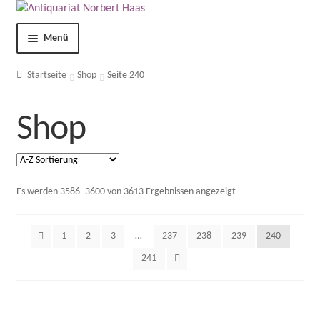
Menü
Shop
Startseite
Shop
Seite 240
Kontakt
Shop
Über uns
AGB
Es werden 3586–3600 von 3613 Ergebnissen angezeigt
Impressum
1
2
3
…
237
238
239
240
241
Datenschutzerklärung
Mein Konto