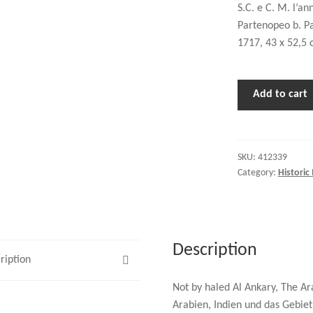
S.C. e C. M. l’an
Partenopeo b. Pa
1717, 43 x 52,5
Add to cart
SKU:
412339
Category:
Historic
Description
ription
Not by haled Al Ankary, The Ar
Arabien, Indien und das Gebiet