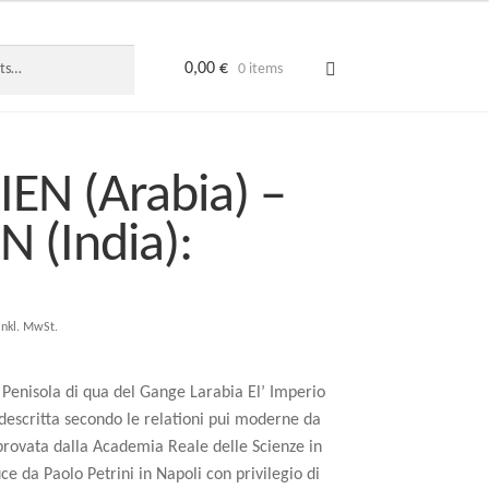
0,00
€
0 items
EN (Arabia) –
N (India):
inkl. MwSt.
e Penisola di qua del Gange Larabia El’ Imperio
escritta secondo le relationi pui moderne da
provata dalla Academia Reale delle Scienze in
uce da Paolo Petrini in Napoli con privilegio di