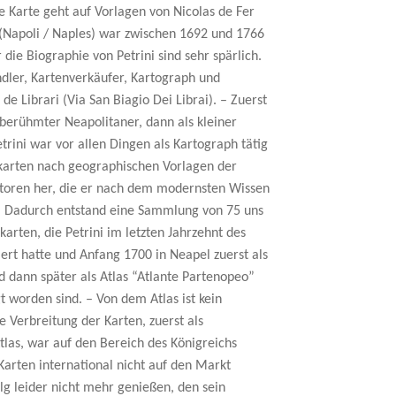
ie Karte geht auf Vorlagen von Nicolas de Fer
 (Napoli / Naples) war zwischen 1692 und 1766
 die Biographie von Petrini sind sehr spärlich.
ndler, Kartenverkäufer, Kartograph und
 de Librari (Via San Biagio Dei Librai). – Zuerst
 berühmter Neapolitaner, dann als kleiner
trini war vor allen Dingen als Kartograph tätig
dkarten nach geographischen Vorlagen der
utoren her, die er nach dem modernsten Wissen
. – Dadurch entstand eine Sammlung von 75 uns
rten, die Petrini im letzten Jahrzehnt des
iert hatte und Anfang 1700 in Neapel zuerst als
d dann später als Atlas “Atlante Partenopeo”
t worden sind. – Von dem Atlas ist kein
e Verbreitung der Karten, zuerst als
Atlas, war auf den Bereich des Königreichs
Karten international nicht auf den Markt
lg leider nicht mehr genießen, den sein