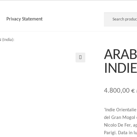
Search
Search
Privacy Statement
for:
 (India):
ARABI
INDIE
🔍
4.800,00
€
‘Indie Orientali
del Gran Mogol d
Nicolo De Fer, a
Parigi. Data in l