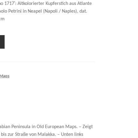
no 1717′: Altkolorierter Kupferstich aus Atlante
olo Petrini in Neapel (Napoli / Naples), dat.
 cm
 Maps
abian Peninsula in Old European Maps. – Zeigt
 bis zur Straße von Malakka. – Unten links