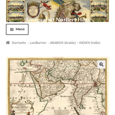
Menü
Shop
Startseite
Landkarten
ARABIEN (Arabia) – INDIEN (India):
Kontakt
Über uns
🔍
AGB
Impressum
Datenschutzerklärung