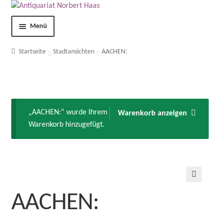
Menü
Shop
Startseite
Stadtansichten
AACHEN:
Kontakt
Über uns
„AACHEN:“ wurde Ihrem
Warenkorb anzeigen
Warenkorb hinzugefügt.
AGB
Impressum
Datenschutzerklärung
🔍
AACHEN:
Mein Konto