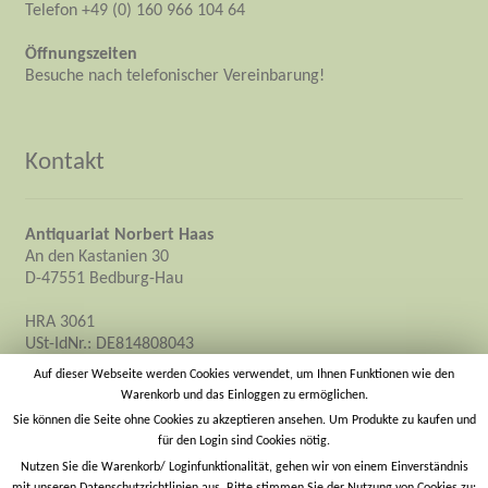
Telefon +49 (0) 160 966 104 64
Öffnungszeiten
Besuche nach telefonischer Vereinbarung!
Kontakt
Antiquariat Norbert Haas
An den Kastanien 30
D-47551 Bedburg-Hau
HRA 3061
USt-IdNr.: DE814808043
Inhaber: Norbert Haas
Auf dieser Webseite werden Cookies verwendet, um Ihnen Funktionen wie den
Warenkorb und das Einloggen zu ermöglichen.
info@antiquariat-norbert-haas.de
Sie können die Seite ohne Cookies zu akzeptieren ansehen. Um Produkte zu kaufen und
für den Login sind Cookies nötig.
https://antiquariat-norbert-haas.de
Nutzen Sie die Warenkorb/ Loginfunktionalität, gehen wir von einem Einverständnis