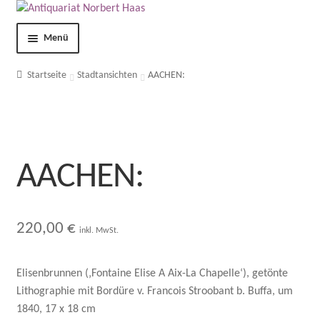
Menü
Shop
Startseite
Stadtansichten
AACHEN:
Kontakt
Über uns
AACHEN:
AGB
Impressum
220,00
€
inkl. MwSt.
Datenschutzerklärung
Elisenbrunnen (‚Fontaine Elise A Aix-La Chapelle‘), getönte
Lithographie mit Bordüre v. Francois Stroobant b. Buffa, um
Mein Konto
1840, 17 x 18 cm