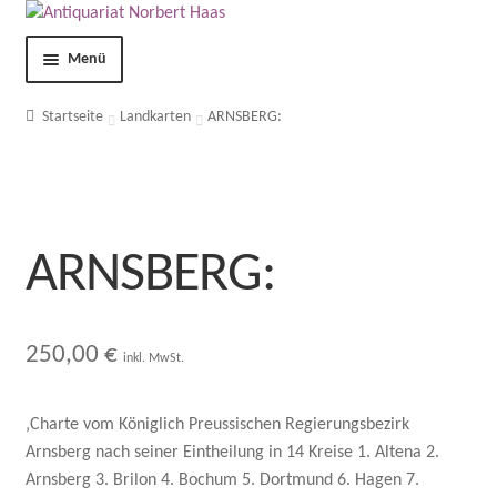
Menü
Shop
Startseite
Landkarten
ARNSBERG:
Kontakt
Über uns
ARNSBERG:
AGB
Impressum
250,00
€
inkl. MwSt.
Datenschutzerklärung
‚Charte vom Königlich Preussischen Regierungsbezirk
Arnsberg nach seiner Eintheilung in 14 Kreise 1. Altena 2.
Mein Konto
Arnsberg 3. Brilon 4. Bochum 5. Dortmund 6. Hagen 7.