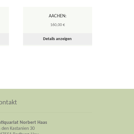
AACHEN:
160,00
€
Details anzeigen
ontakt
tiquariat Norbert Haas
 den Kastanien 30