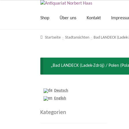
Shop
Über uns
Kontakt
Impress
Startseite
Stadtansichten
Bad LANDECK (Ladek-Zd
„Bad LANDECK (Ladek-Zdrój) / Polen (Pol
Deutsch
English
Kategorien