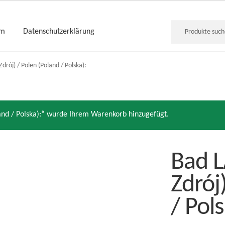
Suche
um
Datenschutzerklärung
nach:
rój) / Polen (Poland / Polska):
and / Polska):“ wurde Ihrem Warenkorb hinzugefügt.
Bad 
Zdrój
/ Pols