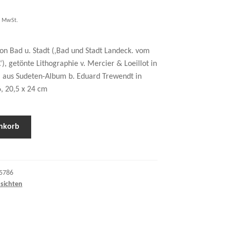
. MwSt.
on Bad u. Stadt (‚Bad und Stadt Landeck. vom
‘), getönte Lithographie v. Mercier & Loeillot in
ka aus Sudeten-Album b. Eduard Trewendt in
, 20,5 x 24 cm
nkorb
5786
sichten