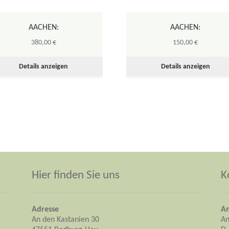
AACHEN:
AACHEN:
380,00
€
150,00
€
Details anzeigen
Details anzeigen
Hier finden Sie uns
K
Adresse
An
An den Kastanien 30
An