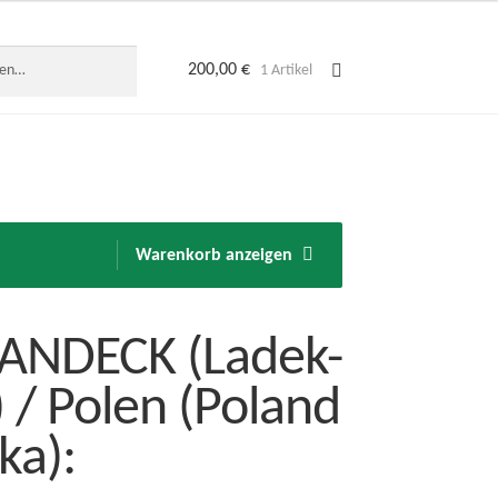
200,00
€
1 Artikel
Warenkorb anzeigen
LANDECK (Ladek-
) / Polen (Poland
ka):