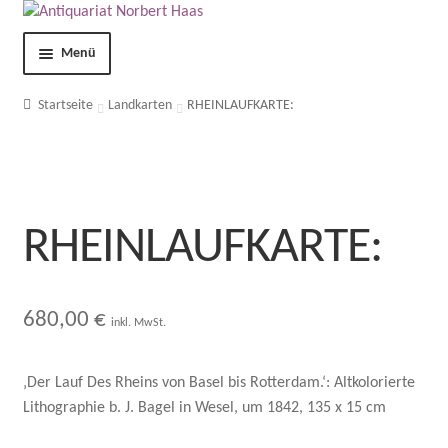
Menü
Shop
Startseite
Landkarten
RHEINLAUFKARTE:
Kontakt
Über uns
RHEINLAUFKARTE:
AGB
Impressum
680,00
€
inkl. MwSt.
Datenschutzerklärung
‚Der Lauf Des Rheins von Basel bis Rotterdam.‘: Altkolorierte
Lithographie b. J. Bagel in Wesel, um 1842, 135 x 15 cm
Mein Konto