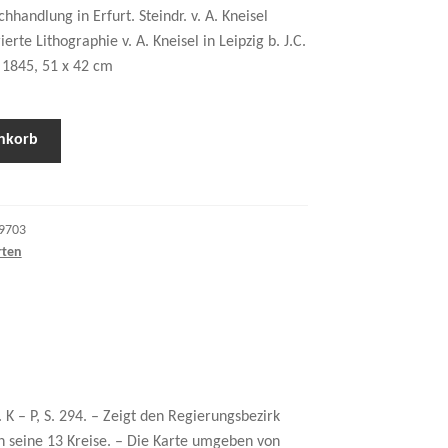
handlung in Erfurt. Steindr. v. A. Kneisel
rierte Lithographie v. A. Kneisel in Leipzig b. J.C.
, 1845, 51 x 42 cm
nkorb
9703
rten
 K – P, S. 294. – Zeigt den Regierungsbezirk
in seine 13 Kreise. – Die Karte umgeben von