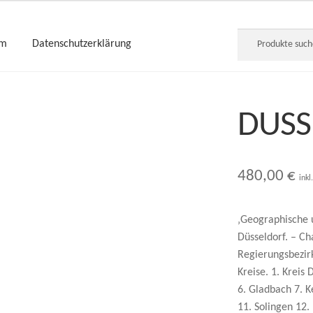
Suche
um
Datenschutzerklärung
nach:
DÜSS
480,00
€
inkl
‚Geographische u
Düsseldorf. – Ch
Regierungsbezirk
Kreise. 1. Kreis 
6. Gladbach 7. 
11. Solingen 12. 