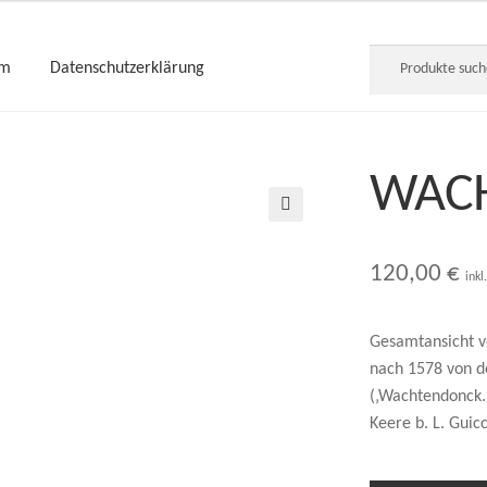
Suche
um
Datenschutzerklärung
nach:
WAC
🔍
120,00
€
inkl
Gesamtansicht v
nach 1578 von d
(‚Wachtendonck. 
Keere b. L. Guic