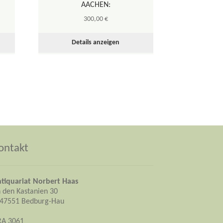
AACHEN:
300,00
€
Details anzeigen
ontakt
tiquariat Norbert Haas
 den Kastanien 30
47551 Bedburg-Hau
RA 3061