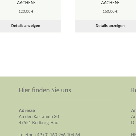
AACHEN:
AACHEN:
120,00
€
160,00
€
Details anzeigen
Details anzeigen
Hier finden Sie uns
K
Adresse
An
An den Kastanien 30
An
47551 Bedburg-Hau
D-
Telefon +49 (0) 160 966 104 64
H