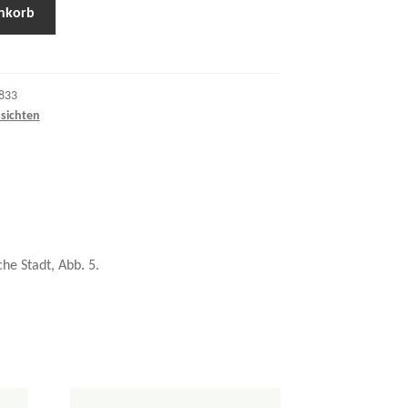
nkorb
833
sichten
he Stadt, Abb. 5.