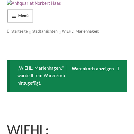
Menü
Shop
Startseite
Stadtansichten
WIEHL: Marienhagen:
Kontakt
Über uns
„WIEHL: Marienhagen:“
Warenkorb anzeigen
wurde Ihrem Warenkorb
AGB
hinzugefügt.
Impressum
Datenschutzerklärung
Mein Konto
WIEHL: